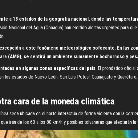
ente a 18 estados de la geografía nacional, donde las temperatur
isión Nacional del Agua (Conagua) han emitido alertas urgentes para que
ón.
a excepción a este fenómeno meteorológico sofocante. En las zona
ajara (AMG), se sentirá un ambiente sumamente bochornoso y pe
ontadas en algunas zonas específicas del país
. El pronóstico oficial
 los estados de Nuevo León, San Luis Potosí, Guanajuato y Querétaro,
 otra cara de la moneda climática
a línea seca ubicada en el norte interactúa de forma violenta con la corr
ue irán de los 60 a los 80 km/h y posibles tolvaneras que afectarán la v