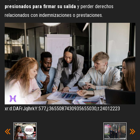
presionados para firmar su salida
y perder derechos
relacionados con indemnizaciones o prestaciones.
xr:d:DAFrJqlhrkY:577,j:3655087430935655030,t:24012223