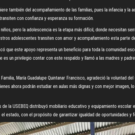
iere también del acompañamiento de las familias, pues la infancia y la 
 transiten con confianza y esperanza su formación.
iños, pero la adolescencia es la etapa más difícil, donde necesitan sent
uestros adolescentes transiten con amor y acompañamiento esta parte de
tacó que este apoyo representa un beneficio para toda la comunidad esc
ue es un privilegio contar con este respaldo y llamó a las madres y padr
Familia, María Guadalupe Quintanar Francisco, agradeció la voluntad de
uienes ahora podrán estudiar en aulas más dignas y con mejor imagen, l
vés de la USEBEQ distribuyó mobiliario educativo y equipamiento escolar
l estado, con el propósito de garantizar igualdad de oportunidades y fo