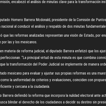
comisión, encabezó el análisis de minutas clave para la transformación in
iputado Homero Barrera Mcdonald, presidente de la Comisión de Puntos
a nacional al conducir el análisis y respaldo de dos minutas fundamentale
có que las reformas analizadas representan una visión de Estado, por enc
 por las y los mexicanos.
a en materia de reforma judicial, el diputado Barrera enfatizó que los a
perfeccionan. “La principal virtud de esta minuta es que combina convic
a que la transformación del Poder Judicial se implemente de manera ord
Estado mexicano para evaluar y ajustar sus propias reformas es una mu
como la uniformidad de criterios y evaluaciones, coinciden con propuest
ficiente y cercana a la ciudadanía.
o Barrera defendió la reforma que incorpora la nulidad electoral ante a
sca blindar el derecho de los ciudadanos a decidir su destino sin presi